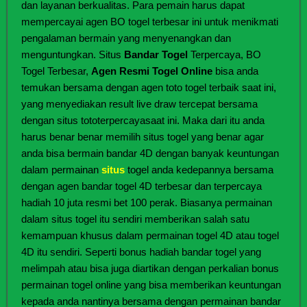
dan layanan berkualitas. Para pemain harus dapat
mempercayai agen BO togel terbesar ini untuk menikmati
pengalaman bermain yang menyenangkan dan
menguntungkan. Situs
Bandar Togel
Terpercaya, BO
Togel Terbesar,
Agen Resmi Togel Online
bisa anda
temukan bersama dengan agen toto togel terbaik saat ini,
yang menyediakan result live draw tercepat bersama
dengan situs tototerpercayasaat ini. Maka dari itu anda
harus benar benar memilih situs togel yang benar agar
anda bisa bermain bandar 4D dengan banyak keuntungan
dalam permainan
situs
togel anda kedepannya bersama
dengan agen bandar togel 4D terbesar dan terpercaya
hadiah 10 juta resmi bet 100 perak. Biasanya permainan
dalam situs togel itu sendiri memberikan salah satu
kemampuan khusus dalam permainan togel 4D atau togel
4D itu sendiri. Seperti bonus hadiah bandar togel yang
melimpah atau bisa juga diartikan dengan perkalian bonus
permainan togel online yang bisa memberikan keuntungan
kepada anda nantinya bersama dengan permainan bandar