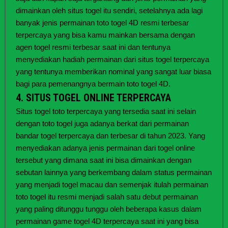
dimainkan oleh situs togel itu sendiri, setelahnya ada lagi
banyak jenis permainan toto togel 4D resmi terbesar
terpercaya yang bisa kamu mainkan bersama dengan
agen togel resmi terbesar saat ini dan tentunya
menyediakan hadiah permainan dari situs togel terpercaya
yang tentunya memberikan nominal yang sangat luar biasa
bagi para pemenangnya bermain toto togel 4D.
4. SITUS TOGEL ONLINE TERPERCAYA
Situs togel toto terpercaya yang tersedia saat ini selain
dengan toto togel juga adanya berkat dari permainan
bandar togel terpercaya dan terbesar di tahun 2023. Yang
menyediakan adanya jenis permainan dari togel online
tersebut yang dimana saat ini bisa dimainkan dengan
sebutan lainnya yang berkembang dalam status permainan
yang menjadi togel macau dan semenjak itulah permainan
toto togel itu resmi menjadi salah satu debut permainan
yang paling ditunggu tunggu oleh beberapa kasus dalam
permainan game togel 4D terpercaya saat ini yang bisa